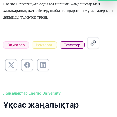
Energo University-ге одан әрі ғылыми жаңалықтар мен
халықаралық жетістіктер, шабыттандыратын мұғалімдер мен
дарынды түлектер тіледі.
Оқиғалар
Ректорат
Түлектер
Жаңалықтар Energo University
Ұқсас жаңалықтар