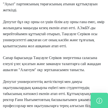
"Ауыл" партиясының төрағасының атынан құттықтауын
жеткізді.
Депутат бұл оқу орны ол үшін білім алу орны ғана емес, өмір
жолындағы маңызды кезең екенін атап өтті. АЭжБУ-ды
мерейтойымен құттықтай отырып, Таңсауле Серіков осы
университетті аяқтаған сәт оның кәсіби және тұлғалық
қалыптасуына жол ашқанын атап өтті.
Сапар барысында Таңсауле Серіков энергетика саласына
елеулі үлес қосатын және заманауи талаптарға сай жаңадан
ашылған "Алагеум" оқу зертханасымен танысты.
Депутат университеттің жетістіктері мен дамуы
оқытушылардың қажырлы еңбегі мен студенттердің
табысының нәтижесі екенін атап өтті. Құттықтауында ол
ректор Ғани Нығыметовтың басшылығымен ұжымға,
профессорлар мен оқытушыларға терең алғысын білдіріп,