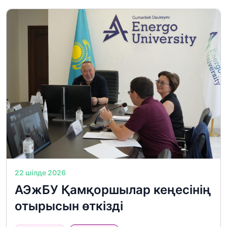
22 шілде 2026
АЭжБУ Қамқоршылар кеңесінің
отырысын өткізді