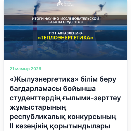
21 мамыр 2026
«Жылуэнергетика» білім беру
бағдарламасы бойынша
студенттердің ғылыми-зерттеу
жұмыстарының
республикалық конкурсының
II кезеңінің қорытындылары