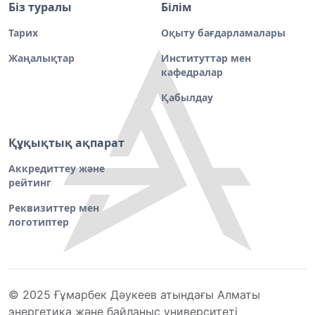
Біз туралы
Білім
Тарих
Оқыту бағдарламалары
Жаңалықтар
Институттар мен
кафедралар
Қабылдау
Құқықтық ақпарат
Аккредиттеу және
рейтинг
Реквизиттер мен
логотиптер
© 2025 Ғұмарбек Дәукеев атындағы Алматы
энергетика және байланыс университеті