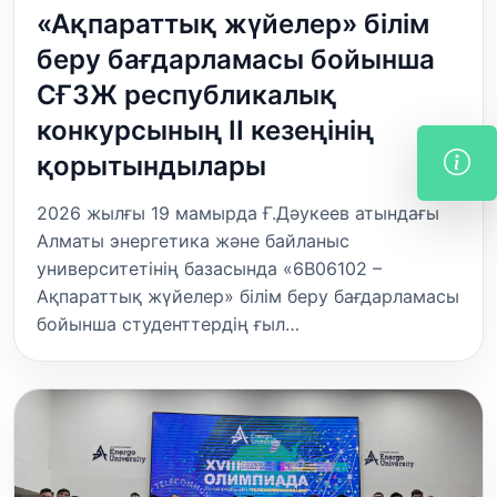
«Ақпараттық жүйелер» білім
беру бағдарламасы бойынша
СҒЗЖ республикалық
конкурсының II кезеңінің
қорытындылары
2026 жылғы 19 мамырда Ғ.Дәукеев атындағы
Алматы энергетика және байланыс
университетінің базасында «6В06102 –
Ақпараттық жүйелер» білім беру бағдарламасы
бойынша студенттердің ғыл…