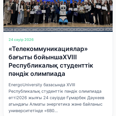
24 сәуір 2026
«Телекоммуникациялар»
бағыты бойыншаXVIII
Республикалық студенттік
пәндік олимпиада
EnergoUniversity базасында XVIII
Республикалық студенттік пәндік олимпиада
өтті2026 жылғы 24 сәуірде Ғұмарбек Дәукеев
атындағы Алматы энергетика және байланыс
университетінде «6В0…