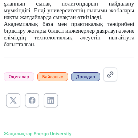
ұланның сынақ полигондарын пайдалану
мүмкіндігі. Енді университеттің ғылыми жобалары
нақты жағдайларда сынақтан өткізіледі.
Академиялық база мен практикалық тәжірибені
біріктіру жоғары білікті инженерлер даярлауға және
еліміздің технологиялық әлеуетін нығайтуға
бағытталған.
Оқиғалар
Байланыс
Дрондар
Жаңалықтар Energo University