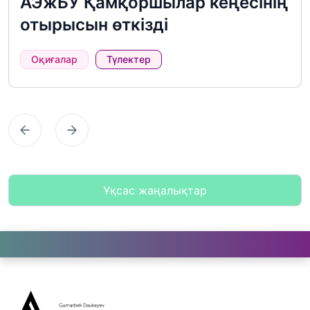
АЭжБУ Қамқоршылар кеңесінің
отырысын өткізді
Оқиғалар
Түлектер
Предыдущий
Следующий
Ұқсас жаңалықтар