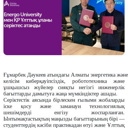
Ғұмарбек Дәукеев атындағы Алматы энергетика жән
келісім киберқауіпсіздік, робототехника және
ұшқышсыз жүйелер сияқты негізгі инженерлік
бағыттарды дамытуға жаңа мүмкіндіктер ашады.
Серіктестік аясында бірлескен ғылыми жобаларды
іске қосу және заманауи технологиялық
шешімдерді енгізу жоспарланған.
Ынтымақтастықтың маңызды бағыттарының бірі —
студенттердің кәсіби практикадан өтуі және Ұлттық