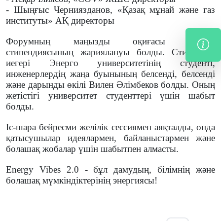
- Шыңғыс Черниязданов, «Қазақ мұнай және газ
институты» АҚ директоры
Форумның маңызды оқиғасы Supros
стипендиясының жариялануы болды. Стипендия
иегері Энерго университетінің студенті,
инженерлердің жаңа буынының белсенді, белсенді
және дарынды өкілі Вилен Әлімбеков болды. Оның
жетістігі университет студенттері үшін шабыт
болды.
Іс-шара бейресми желілік сессиямен аяқталды, онда
қатысушылар идеялармен, байланыстармен және
болашақ жобалар үшін шабытпен алмасты.
Energy Vibes 2.0 - бұл дамудың, білімнің және
болашақ мүмкіндіктерінің энергиясы!