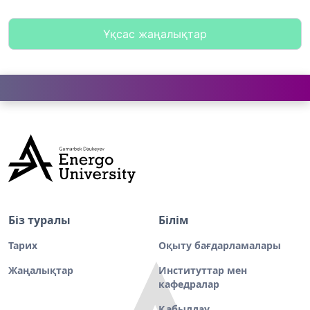
Ұқсас жаңалықтар
Біз туралы
Білім
Тарих
Оқыту бағдарламалары
Жаңалықтар
Институттар мен
кафедралар
Қабылдау