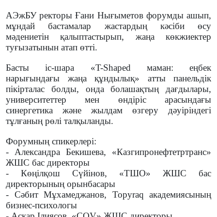
АЭжБУ ректоры Ғани Нығыметов форумды ашып,
мұндай бастамалар жастардың кәсіби өсу
мәдениетін қалыптастырып, жаңа көкжиектер
туғызатынын атап өтті.
Басты іс-шара «T-Shaped маман: еңбек
нарығындағы жаңа құндылық» атты панельдік
пікірталас болды, онда болашақтың дағдылары,
университеттер мен өндіріс арасындағы
синергетика және жылдам өзгеру дәуіріндегі
тұлғаның рөлі талқыланды.
Форумның спикерлері:
- Александра Бекишева, «Казгипронефтетртранс»
ЖШС бас директоры
- Көңілқош Сүйінов, «ТШО» ЖШС бас
директорының орынбасары
- Сәбит Мұхамеджанов, Topyraq академиясының
бизнес-психологы
- Асқар Ілиясов, «COV» ЖШС директоры