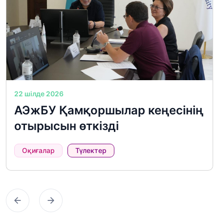
22 шілде 2026
АЭжБУ Қамқоршылар кеңесінің
отырысын өткізді
Оқиғалар
Түлектер
Предыдущий
Следующий