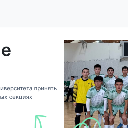
ые
иверситета принять
ных секциях