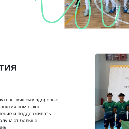
тия
 путь к лучшему здоровью
занятия помогают
ление и поддерживать
получают больше
ень.