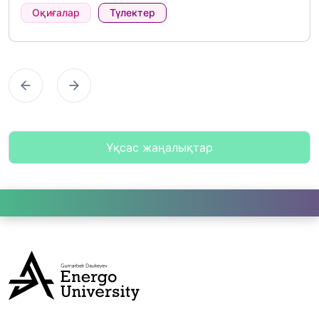
Оқиғалар
Түлектер
Предыдущий
Следующий
Ұқсас жаңалықтар