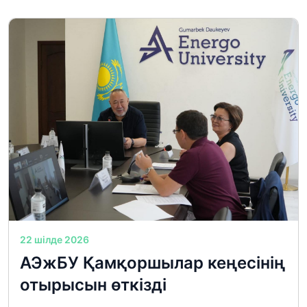
22 шілде 2026
АЭжБУ Қамқоршылар кеңесінің
отырысын өткізді