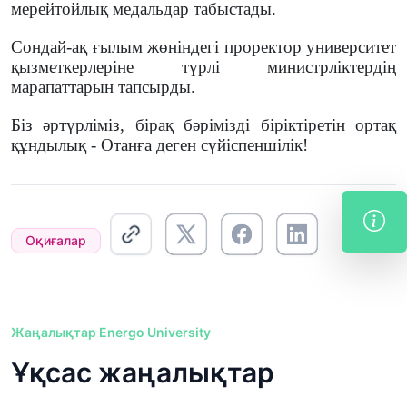
мерейтойлық медальдар табыстады.
Сондай-ақ ғылым жөніндегі проректор университет
қызметкерлеріне түрлі министрліктердің
марапаттарын тапсырды.
Біз әртүрліміз, бірақ бәрімізді біріктіретін ортақ
құндылық - Отанға деген сүйіспеншілік!
Оқиғалар
Жаңалықтар Energo University
Ұқсас жаңалықтар