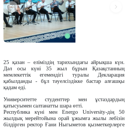
Предыдущий
След
25 қазан – еліміздің тарихындағы айрықша күн.
Дәл осы күні 35 жыл бұрын Қазақстанның
мемлекеттік егемендігі туралы Декларация
қабылданды - бұл тәуелсіздікке бастар алғашқы
қадам еді.
Университетте студенттер мен ұстаздардың
қатысуымен салтанатты шара өтті.
Республика күні мен Energo University-дің 50
жылдық мерейтойына орай ұжымға жылы лебізін
білдірген ректор Ғани Ныгыметов қызметкерлерге