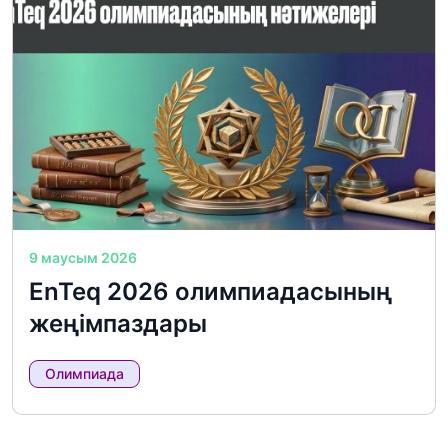
9 маусым 2026
EnTeq 2026 олимпиадасының
жеңімпаздары
Олимпиада