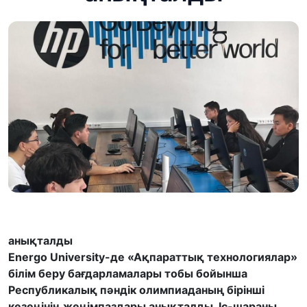
анықталды
Energo University-де «Ақпараттық технологиялар»
білім беру бағдарламалары тобы бойынша
Республикалық пәндік олимпиаданың бірінші
кезеңінің жеңімпаздары анықталды. Іс-шараны