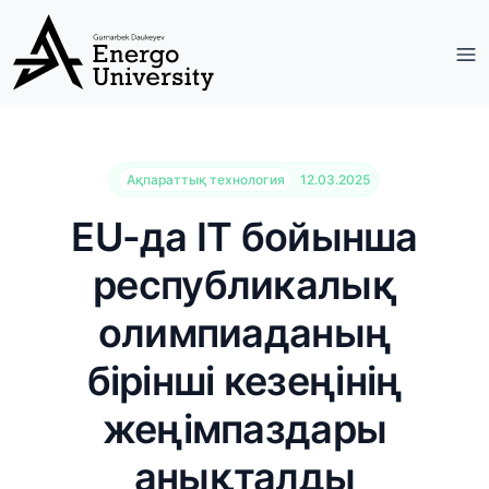
Ақпараттық технология
12.03.2025
EU-да IT бойынша
республикалық
олимпиаданың
бірінші кезеңінің
жеңімпаздары
анықталды