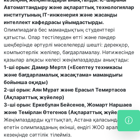
Автоматтандыру және ақпараттық технологиялар
институтының IT-инженерия және жасанды
интеллект кафедрасы ұйымдастырды.
Олимпиадаға бес мамандық
тың
студенттері
қатысты. Олар тестілеуден өтті және пәндер
шеңберінде әртүрлі мәселелерді шешті:
дерекқор
,
к
омпьютерлік желілер, бағдарламалау. Нәтижесінде
қазылар алқасы
келесі
жеңімпаздарды анықтады:
1-ші орын: Дамир Мертл («Есептеу техникасы
және бағдарламалық жасақтама» мамандығы
бойынша оқиды)
2-ші орын: Аян Мұрат және Ерасыл Темиртасов
(Ақпараттық жүйелер)
3-ші орын: Еркебулан Бейсенов, Жомарт Наршаев
және Темірлан Өтегенов (Ақпараттық жүйелер)
Жеңімпаздарды құттықтап, Астана қаласында
өтетін олимпиаданың екінші, ендігі ЖОО аралық
кезеңінде сәттілік тілейміз.