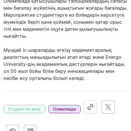
Олимпиада қатысушылары тапсырмалардың сапасы
мен бағалау жүйесінің ашықтығын жоғары бағалады.
Мероприятие студенттерге өз білімдерін көрсетуге
мүмкіндік беріп қана қоймай, сонымен қатар орыс
тілі мен мәдениетін оқуға деген қызығушылықты
нығайтты.
Мұндай іс-шараларды өткізу мәдениетаралық
диалогтың маңыздылығын атап өтеді және Energo
University-дің академиялық дәстүрлерін нығайтады,
ол 50 жыл бойы білім беру инновациялары мен
кәсіби өсу орталығы болып келеді.
Студенттік өмір
Олимпиада