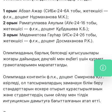
1 орын
: Абзал Ажар (СИБк-24-6А тобы, жетекшісі —
ф.ғ.к., доцент Нұрмаханова М.К.);
2 орын
: Раматуллаева Аяулым (АУк-24-1б тобы,
жетекшісі — ф.ғ.к., доцент Құбдашева К.Б.);
3 орын
: Мәдениетова Гауһар (ИСк-24-2б тобы,
жетекшісі — ф.ғ.к., доцент Досмаханова Р.К.).
Олимпиаданың барлық белсенді қатысушылары
жоғары дайындық деңгейі мен еңбегі үшін құрмет
грамоталарымен марапатталды.
Олимпиада контентін ф.п.к., доцент Смирнова Ю.Г.
әзірледі, ол тапсырмалардың заманауи білім беру
стандарттарын ескере отырып құрастырылғанын
және студенттердің сыни ойлау мен тілдік
интуициясын дамытуға бағытталғанын атап өтті.