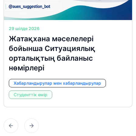
29 шілде 2026
Жатақхана мәселелері
бойынша Ситуациялық
орталықтың байланыс
нөмірлері
Хабарландырулар мен хабарландырулар
Студенттік өмір
Предыдущий
Следующий