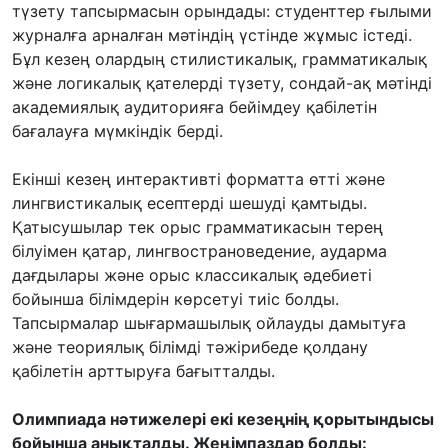
түзету тапсырмасын орындады: студенттер ғылыми
журналға арналған мәтіндің үстінде жұмыс істеді.
Бұл кезең олардың стилистикалық, грамматикалық
және логикалық қателерді түзету, сондай-ақ мәтінді
академиялық аудиторияға бейімдеу қабілетін
бағалауға мүмкіндік берді.
Екінші кезең интерактивті форматта өтті және
лингвистикалық есептерді шешуді қамтыды.
Қатысушылар тек орыс грамматикасын терең
білуімен қатар, лингвострановедение, аударма
дағдылары және орыс классикалық әдебиеті
бойынша білімдерін көрсетуі тиіс болды.
Тапсырмалар шығармашылық ойлауды дамытуға
және теориялық білімді тәжірибеде қолдану
қабілетін арттыруға бағытталды.
Олимпиада нәтижелері екі кезеңнің қорытындысы
бойынша анықталды. Жеңімпаздар болды: