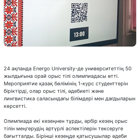
24 ақпанда Energo University-де университеттің 50
жылдығына орай орыс тілі олимпиадасы өтті.
Мероприятие қазақ бөлімінің 1-курс студенттерін
біріктірді, олар орыс тілі, әдебиеті және
лингвистика саласындағы білімдері мен дағдыларын
көрсетті.
Олимпиада екі кезеңнен тұрды, әрбір кезең орыс
тілін меңгерудің әртүрлі аспектілерін тексеруге
бағытталды. Бірінші кезеңде қатысушылар әдеби