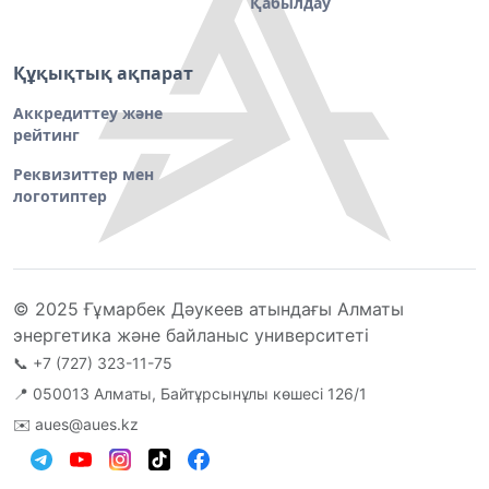
Қабылдау
Құқықтық ақпарат
Аккредиттеу және
рейтинг
Реквизиттер мен
логотиптер
© 2025 Ғұмарбек Дәукеев атындағы Алматы
энергетика және байланыс университеті
📞
+7 (727) 323-11-75
📍 050013 Алматы, Байтұрсынұлы көшесі 126/1
✉️
aues@aues.kz