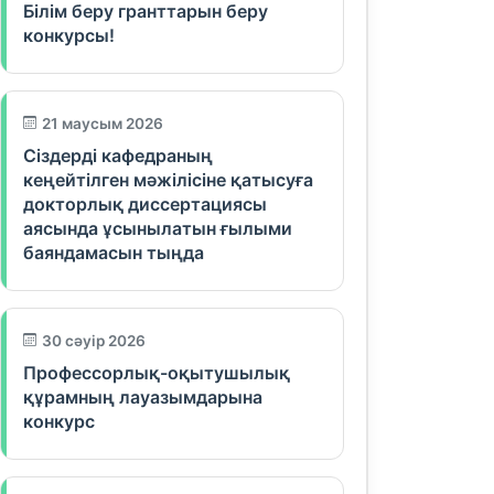
Білім беру гранттарын беру
конкурсы!
21 маусым 2026
Сіздерді кафедраның
кеңейтілген мәжілісіне қатысуға
докторлық диссертациясы
аясында ұсынылатын ғылыми
баяндамасын тыңда
30 сәуір 2026
Профессорлық-оқытушылық
құрамның лауазымдарына
конкурс