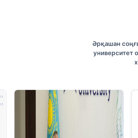
Әрқашан соңғы
университет 
х