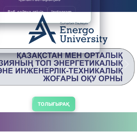
Веб-сайтқа өтіңіз
Instagram
Nex