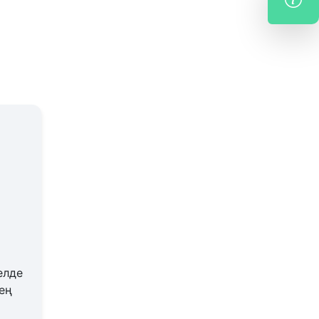
елде
ең