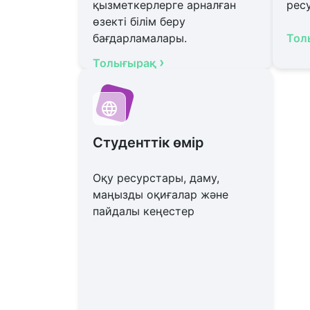
қызметкерлерге арналған
ресу
өзекті білім беру
бағдарламалары.
Тол
›
Толығырақ
Студенттік өмір
Оқу ресурстары, даму,
маңызды оқиғалар және
пайдалы кеңестер