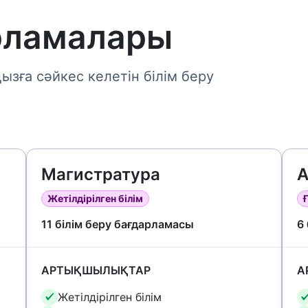
рламалары
зға сәйкес келетін білім беру
Магистратура
А
Жетілдірілген білім
11 білім беру бағдарламасы
6
АРТЫҚШЫЛЫҚТАР
А
Жетілдірілген білім