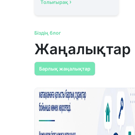
›
Толығырақ
Біздің блог
Жаңалықтар
Барлық жаңалықтар