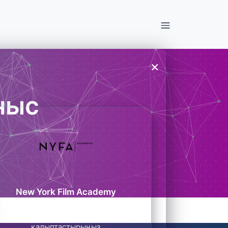
×
ныс
New York Film Academy
Бізге қосылыңыз және визуалды
әңгімелер арқылы болашағыңызды
қалыптастырыңыз