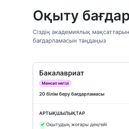
Оқыту бағда
Сіздің академиялық мақсаттарыңы
бағдарламасын таңдаңыз
Бакалавриат
Мансап негізі
20 білім беру бағдарламасы
АРТЫҚШЫЛЫҚТАР
Оқытудың жоғары деңгейі