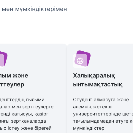
ы мен мүмкіндіктерімен
лым және
Халықаралық
рттеулер
ынтымақтастық
денттердің ғылыми
Студент алмасуға және
алар мен зерттеулерге
әлемнің жетекші
енді қатысуы, қазіргі
университеттерінде шет
анғы зертханаларда
тағылымдамадан өтуге к
ыс істеу және бірегей
мүмкіндіктер