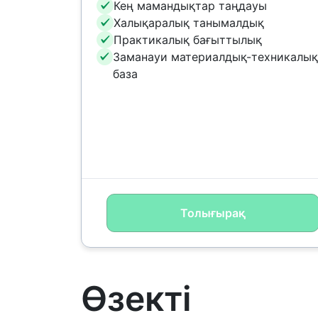
Кең мамандықтар таңдауы
Халықаралық танымалдық
Практикалық бағыттылық
Заманауи материалдық-техникалық
база
Толығырақ
Өзекті