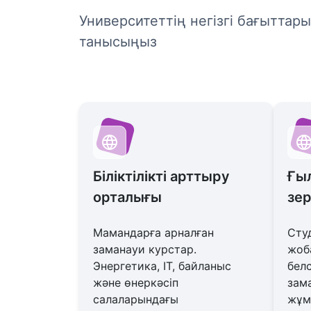
Университеттің негізгі бағыттар
танысыңыз
Біліктілікті арттыру
Ғы
орталығы
зе
Мамандарға арналған
Сту
заманауи курстар.
жоб
Энергетика, IT, байланыс
белс
және өнеркәсіп
зам
салаларындағы
жұм