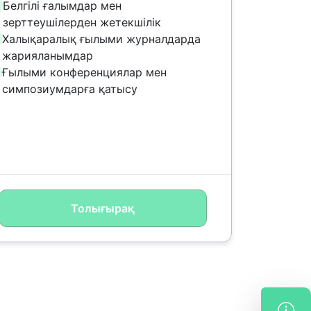
Белгілі ғалымдар мен
зерттеушілерден жетекшілік
Халықаралық ғылыми журналдарда
жарияланымдар
Ғылыми конференциялар мен
симпозиумдарға қатысу
Толығырақ