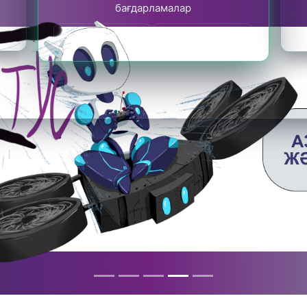
бағдарламалар
Веб-сайтқа өтіңіз
Толығырақ біліңіз
Жабу