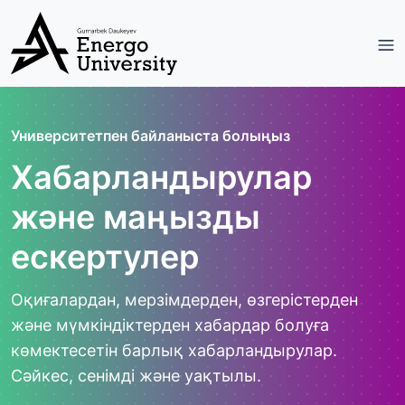
Университетпен байланыста болыңыз
Хабарландырулар
және маңызды
ескертулер
Оқиғалардан, мерзімдерден, өзгерістерден
және мүмкіндіктерден хабардар болуға
көмектесетін барлық хабарландырулар.
Сәйкес, сенімді және уақтылы.