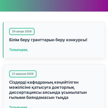
24 шілде 2026
Білім беру гранттарын беру конкурсы!
Толығырақ
21 маусым 2026
Сіздерді кафедраның кеңейтілген
мәжілісіне қатысуға докторлық
диссертациясы аясында ұсынылатын
ғылыми баяндамасын тыңда
Толығырақ