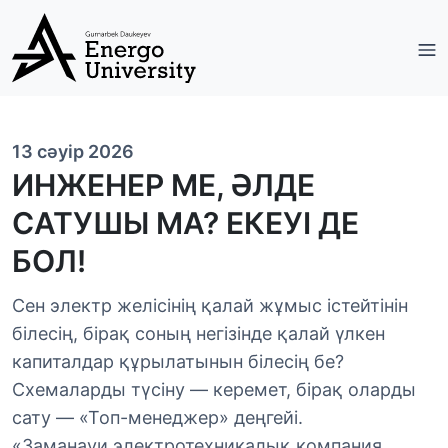
13 сәуір 2026
ИНЖЕНЕР МЕ, ӘЛДЕ
САТУШЫ МА? ЕКЕУІ ДЕ
БОЛ!
Сен электр желісінің қалай жұмыс істейтінін
білесің, бірақ соның негізінде қалай үлкен
капиталдар құрылатынын білесің бе?
Схемаларды түсіну — керемет, бірақ оларды
сату — «Топ-менеджер» деңгейі.
«Заманауи электротехникалық компания