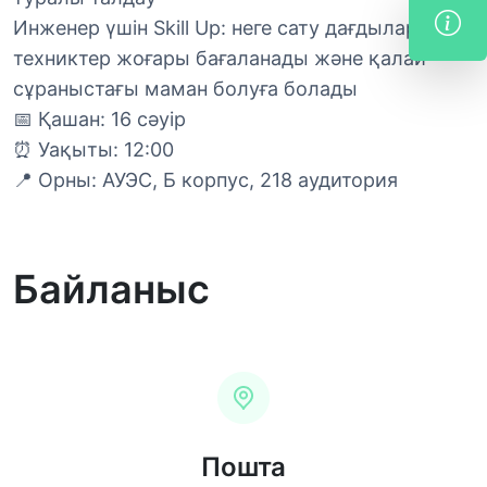
Инженер үшін Skill Up: неге сату дағдылары бар
техниктер жоғары бағаланады және қалай
сұраныстағы маман болуға болады
📅 Қашан: 16 сәуір
⏰ Уақыты: 12:00
📍 Орны: АУЭС, Б корпус, 218 аудитория
Байланыс
Пошта