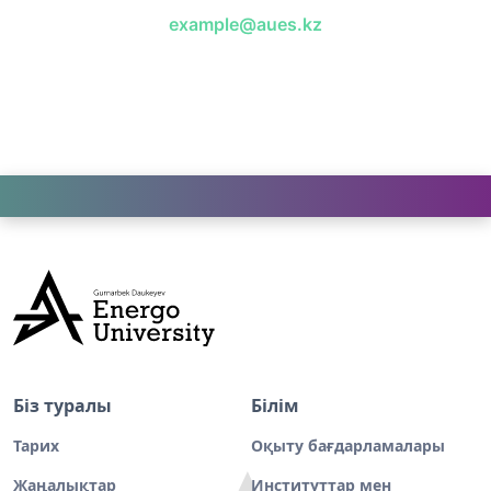
example@aues.kz
Біз туралы
Білім
Тарих
Оқыту бағдарламалары
Жаңалықтар
Институттар мен