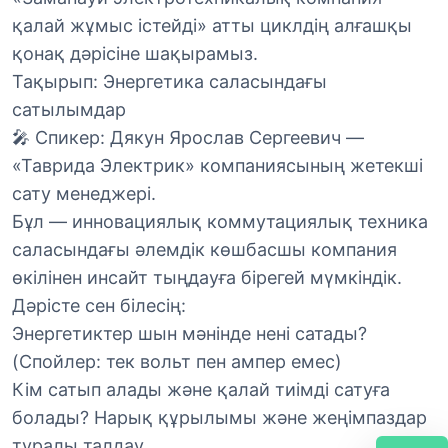
қалай жұмыс істейді» атты циклдің алғашқы
қонақ дәрісіне шақырамыз.
Тақырып: Энергетика саласындағы
сатылымдар
🎤 Спикер: Дякун Ярослав Сергеевич —
«Таврида Электрик» компаниясының жетекші
сату менеджері.
Бұл — инновациялық коммутациялық техника
саласындағы әлемдік көшбасшы компания
өкілінен инсайт тыңдауға бірегей мүмкіндік.
Дәрісте сен білесің:
Энергетиктер шын мәнінде нені сатады?
(Спойлер: тек вольт пен ампер емес)
Кім сатып алады және қалай тиімді сатуға
болады? Нарық құрылымы және жеңімпаздар
туралы талдау