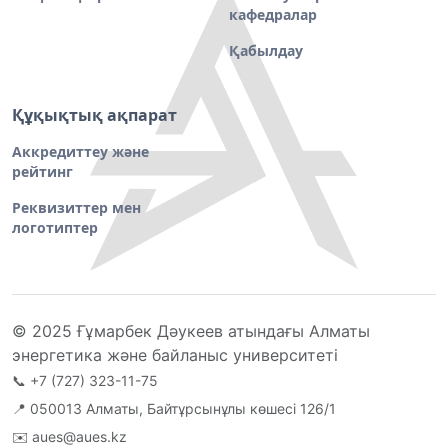
кафедралар
Қабылдау
Құқықтық ақпарат
Аккредиттеу және
рейтинг
Реквизиттер мен
логотиптер
© 2025 Ғұмарбек Дәукеев атындағы Алматы
энергетика және байланыс университеті
📞
+7 (727) 323-11-75
📍 050013 Алматы, Байтұрсынұлы көшесі 126/1
✉️
aues@aues.kz