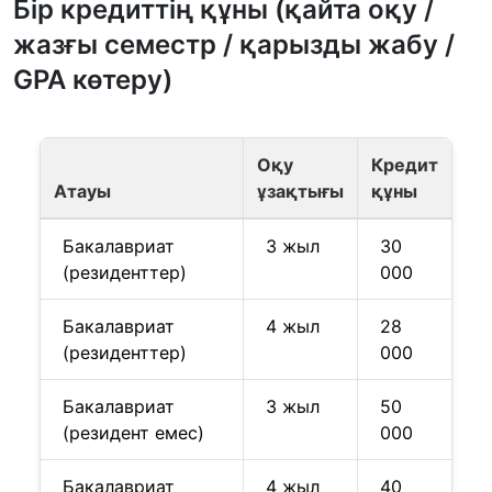
Бір кредиттің құны (қайта оқу /
жазғы семестр / қарызды жабу /
GPA көтеру)
Оқу
Кредит
Атауы
ұзақтығы
құны
Бакалавриат
3 жыл
30
(резиденттер)
000
Бакалавриат
4 жыл
28
(резиденттер)
000
Бакалавриат
3 жыл
50
(резидент емес)
000
Бакалавриат
4 жыл
40