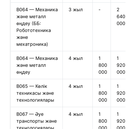
B064 — Механика
3 жыл
-
2
және металл
640
өңдеу (ББ:
000
Робототехника
және
мехатроника)
B064 — Механика
4 жыл
1
1
және металл
800
920
өңдеу
000
000
B065 — Көлік
4 жыл
1
1
техникасы және
800
920
технологиялары
000
000
B067 — Әуе
4 жыл
1
1
транспорты және
800
920
технологиялары
000
000