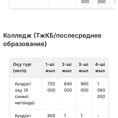
000
000
0
Колледж (ТжКБ/послесреднее
образование)
Оқу түрі
1-ші
2-ші
3-ші
4-ші
(негіз)
жыл
жыл
жыл
жыл
Күндізгі
720
840
960
1
оқу (9
000
000
000
080
сынып
000
негізінде)
Күндізгі
900
1
1
-