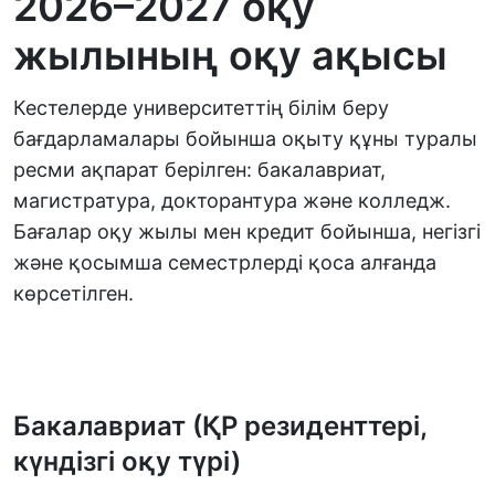
2026–2027 оқу
жылының оқу ақысы
Кестелерде университеттің білім беру
бағдарламалары бойынша оқыту құны туралы
ресми ақпарат берілген: бакалавриат,
магистратура, докторантура және колледж.
Бағалар оқу жылы мен кредит бойынша, негізгі
және қосымша семестрлерді қоса алғанда
көрсетілген.
Бакалавриат (ҚР резиденттері,
күндізгі оқу түрі)