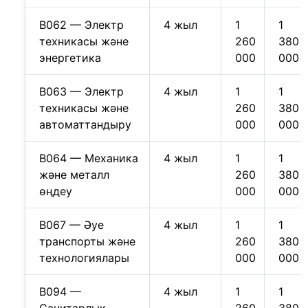
B062 — Электр
4 жыл
1
1
техникасы және
260
380
энергетика
000
000
B063 — Электр
4 жыл
1
1
техникасы және
260
380
автоматтандыру
000
000
B064 — Механика
4 жыл
1
1
және металл
260
380
өңдеу
000
000
B067 — Әуе
4 жыл
1
1
транспорты және
260
380
технологиялары
000
000
B094 —
4 жыл
1
1