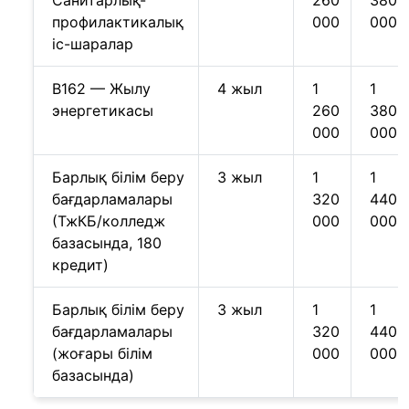
Санитарлық-
260
380
профилактикалық
000
000
іс-шаралар
B162 — Жылу
4 жыл
1
1
энергетикасы
260
380
000
000
Барлық білім беру
3 жыл
1
1
бағдарламалары
320
440
(ТжКБ/колледж
000
000
базасында, 180
кредит)
Барлық білім беру
3 жыл
1
1
бағдарламалары
320
440
(жоғары білім
000
000
базасында)