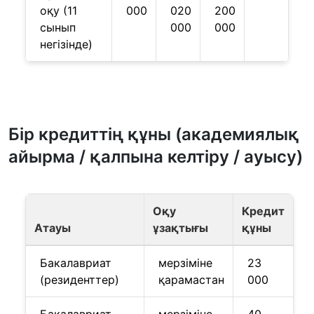
оқу (11
000
020
200
сынып
000
000
негізінде)
Бір кредиттің құны (академиялық
айырма / қалпына келтіру / ауысу)
Оқу
Кредит
Атауы
ұзақтығы
құны
Бакалавриат
мерзіміне
23
(резиденттер)
қарамастан
000