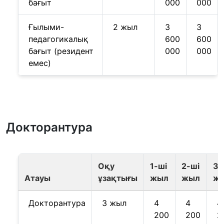
бағыт
000
000
Ғылыми-
2 жыл
3
3
педагогикалық
600
600
бағыт (резидент
000
000
емес)
Докторантура
Оқу
1-ші
2-ші
3-
Атауы
ұзақтығы
жыл
жыл
ж
Докторантура
3 жыл
4
4
4
200
200
2