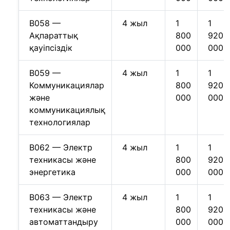
B058 —
4 жыл
1
1
Ақпараттық
800
920
қауіпсіздік
000
000
B059 —
4 жыл
1
1
Коммуникациялар
800
920
және
000
000
коммуникациялық
технологиялар
B062 — Электр
4 жыл
1
1
техникасы және
800
920
энергетика
000
000
B063 — Электр
4 жыл
1
1
техникасы және
800
920
автоматтандыру
000
000