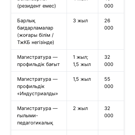
(резидент емес)
000
Барлық
3 жыл
26
бағдарламалар
000
(жоғары білім /
ТжКБ негізінде)
Магистратура —
1 жыл;
32
профильдік бағыт
1,5 жыл
000
Магистратура —
1,5 жыл
55
профильдік
000
«Индустриалды»
Магистратура —
2 жыл
32
ғылыми-
000
педагогикалық