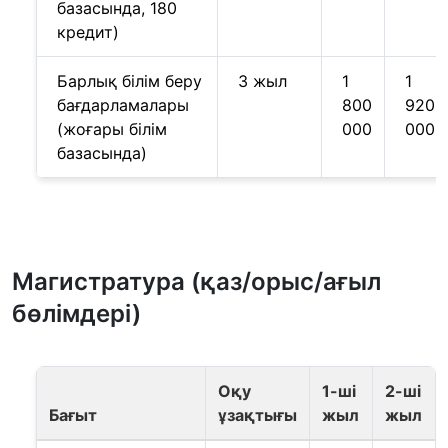
базасында, 180
кредит)
Барлық білім беру
3 жыл
1
1
бағдарламалары
800
920
(жоғары білім
000
000
базасында)
Магистратура (қаз/орыс/ағыл
бөлімдері)
Оқу
1-ші
2-ші
Бағыт
ұзақтығы
жыл
жыл