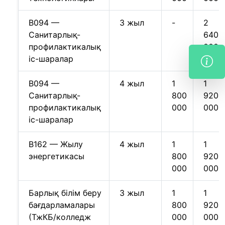
B094 —
3 жыл
-
2
Санитарлық-
640
профилактикалық
000
іс-шаралар
B094 —
4 жыл
1
1
Санитарлық-
800
920
профилактикалық
000
000
іс-шаралар
B162 — Жылу
4 жыл
1
1
энергетикасы
800
920
000
000
Барлық білім беру
3 жыл
1
1
бағдарламалары
800
920
(ТжКБ/колледж
000
000