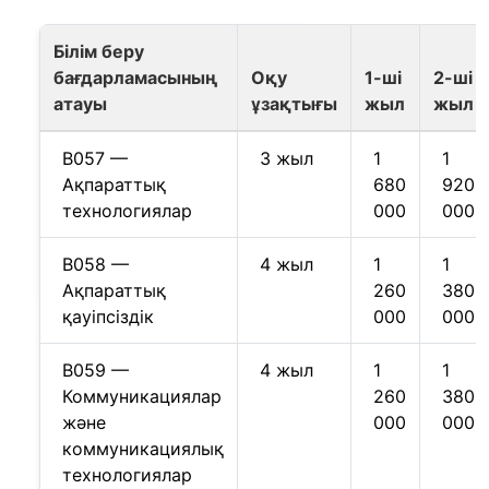
Білім беру
бағдарламасының
Оқу
1-ші
2-ші
атауы
ұзақтығы
жыл
жыл
B057 —
3 жыл
1
1
Ақпараттық
680
920
технологиялар
000
000
B058 —
4 жыл
1
1
Ақпараттық
260
380
қауіпсіздік
000
000
B059 —
4 жыл
1
1
Коммуникациялар
260
380
және
000
000
коммуникациялық
технологиялар