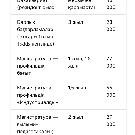
Бакалавриат
мерзіміне
40
(резидент емес)
қарамастан
000
Барлық
3 жыл
23
бағдарламалар
000
(жоғары білім /
ТжКБ негізінде)
Магистратура —
1 жыл; 1,5
27
профильдік
жыл
000
бағыт
Магистратура —
1,5 жыл
55
профильдік
000
«Индустриалды»
Магистратура —
2 жыл
27
ғылыми-
000
педагогикалық