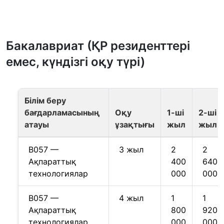
Бакалавриат (ҚР резиденттері
емес, күндізгі оқу түрі)
Білім беру
бағдарламасының
Оқу
1-ші
2-ші
атауы
ұзақтығы
жыл
жыл
B057 —
3 жыл
2
2
Ақпараттық
400
640
технологиялар
000
000
B057 —
4 жыл
1
1
Ақпараттық
800
920
технологиялар
000
000