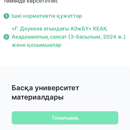
төменде көрсетілген.
Ішкі нормативтік құжаттар
1
«Ғ. Дәукеев атындағы АЭжБУ» КЕАҚ
Академиялық саясат (3-басылым, 2024 ж.)
2
және қосымшалар
Басқа университет
материалдары
Толығырақ