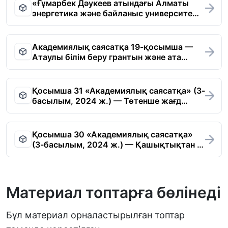
«Ғұмарбек Дәукеев атындағы Алматы
энергетика және байланыс университе…
Академиялық саясатқа 19-қосымша —
Атау­лы білім беру грантын және ата…
Қосымша 31 «Академиялық саясатқа» (3-
басылым, 2024 ж.) — Төтенше жағд…
Қосымша 30 «Академиялық саясатқа»
(3-басылым, 2024 ж.) — Қашықтықтан …
Материал топтарға бөлінеді
Бұл материал орналастырылған топтар