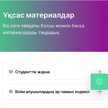
Ұқсас материалдар
Біз сізге пайдалы болуы мүмкін басқа
материалдарды таңдадық.
Студенттік жарна
Білім алушылардың ар-намыс кодексі