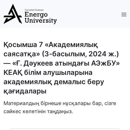
Қосымша 7 «Академиялық
саясатқа» (3-басылым, 2024 ж.)
— «Ғ. Дәукеев атындағы АЭжБУ»
КЕАҚ білім алушыларына
академиялық демалыс беру
қағидалары
Материалдың бірнеше нұсқалары бар, сізге
сәйкес келетінін таңдаңыз.