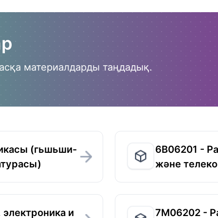
ар
 басқа материалдарды таңдадық.
икасы (гьшьши-
6B06201 - Р
атурасы)
және телек
 электроника и
7M06202 - Р