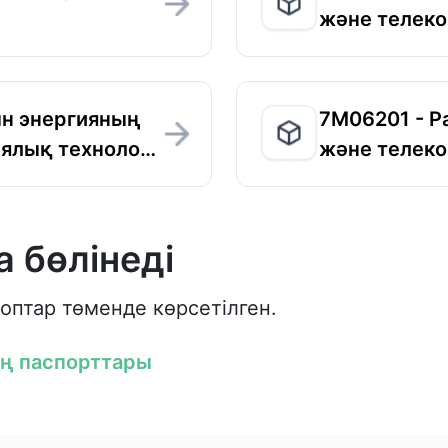
және телеко
н энергияның
7M06201 - Р
иялық техноло…
және телеко
 бөлінеді
оптар төменде көрсетілген.
ың паспорттары