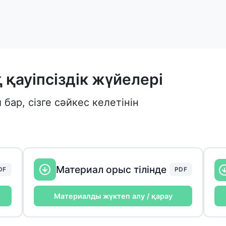
қауіпсіздік жүйелері
ар, сізге сәйкес келетінін
Материал орыс тілінде
DF
PDF
Материалды жүктеп алу / қарау