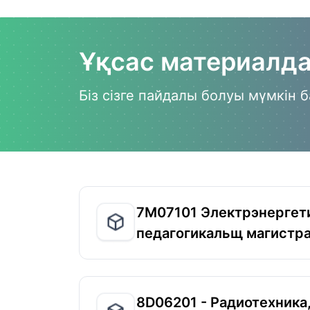
Ұқсас материалд
Біз сізге пайдалы болуы мүмкін
7М07101 Электрэнергет
педагогикальщ магистр
8D06201 - Радиотехника,