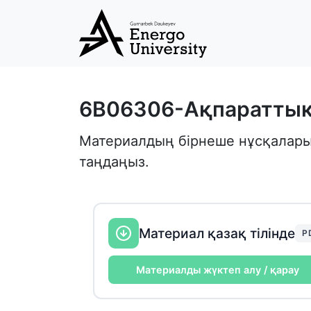
6B06306-Ақпараттық 
Материалдың бірнеше нұсқалары б
таңдаңыз.
Материал қазақ тілінде
P
Материалды жүктеп алу / қарау