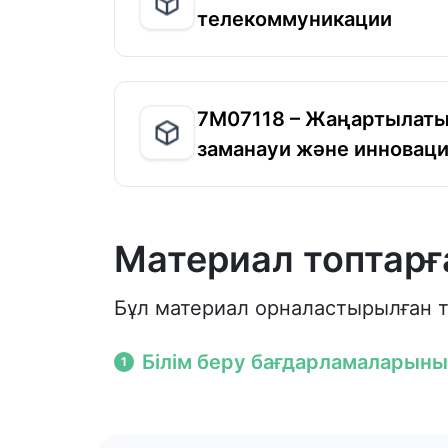
телекоммуникации
7M07118 – Жаңартылаты
заманауи және инновац
Материал топтарға
Бұл материал орналастырылған т
Білім беру бағдарламаларын
1