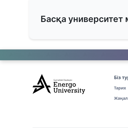
Басқа университет
Біз т
Тарих
Жаңал