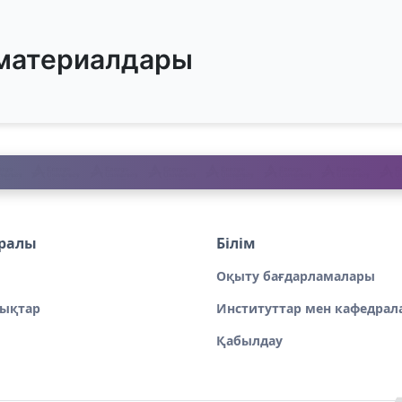
 материалдары
уралы
Білім
Оқыту бағдарламалары
ықтар
Институттар мен кафедрал
Қабылдау