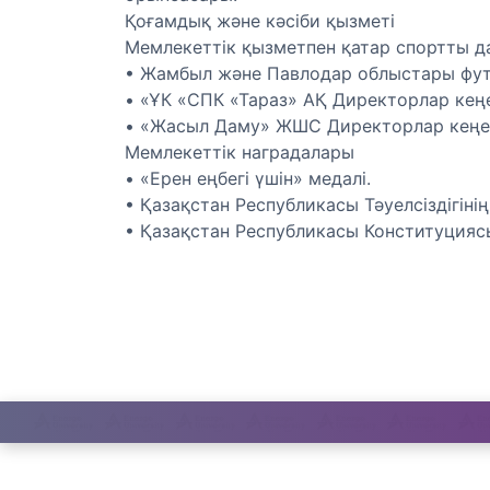
Қоғамдық және кәсіби қызметі
Мемлекеттік қызметпен қатар спортты да
• Жамбыл және Павлодар облыстары фут
• «ҰК «СПК «Тараз» АҚ Директорлар кеңе
• «Жасыл Даму» ЖШС Директорлар кеңес
Мемлекеттік наградалары
• «Ерен еңбегі үшін» медалі.
• Қазақстан Республикасы Тәуелсіздігін
• Қазақстан Республикасы Конституция