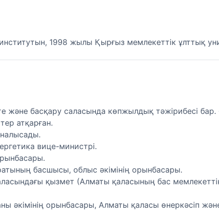
нститутын, 1998 жылы Қырғыз мемлекеттік ұлттық уни
е және басқару саласында көпжылдық тәжірибесі бар.
ер атқарған.
йналысады.
ергетика вице-министрі.
орынбасары.
атының басшысы, облыс әкімінің орынбасары.
аласындағы қызмет (Алматы қаласының бас мемлекетті
ны әкімінің орынбасары, Алматы қаласы өнеркәсіп жән