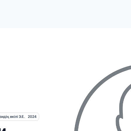
дің өкілі Э.Е.
2024
и