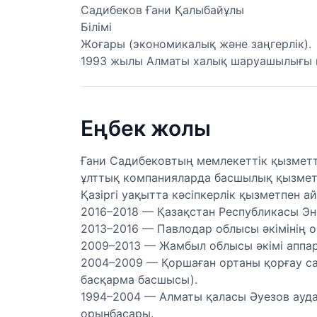
Садибеков Ғани Қалыбайұлы
Білімі
Жоғары (экономикалық және заңгерлік).
1993 жылы Алматы халық шаруашылығы и
Еңбек жолы
Ғани Садибековтың мемлекеттік қызметт
ұлттық компанияларда басшылық қызметт
Қазіргі уақытта кәсіпкерлік қызметпен а
2016–2018 — Қазақстан Республикасы Эн
2013–2016 — Павлодар облысы әкімінің 
2009–2013 — Жамбыл облысы әкімі аппар
2004–2009 — Қоршаған ортаны қорғау с
басқарма басшысы).
1994–2004 — Алматы қаласы Әуезов ауда
орынбасары.