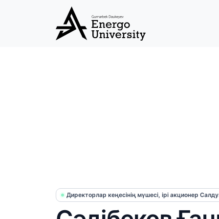
Директорлар кеңесінің мүшесі, ірі акционер Салдузи
Сәдібеков Ған