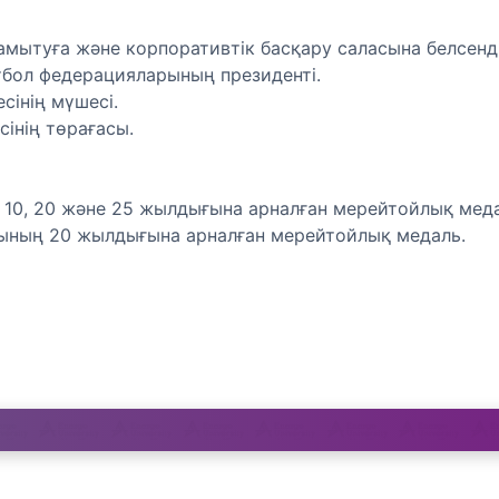
мытуға және корпоративтік басқару саласына белсенді
бол федерацияларының президенті.
сінің мүшесі.
інің төрағасы.
ің 10, 20 және 25 жылдығына арналған мерейтойлық мед
сының 20 жылдығына арналған мерейтойлық медаль.