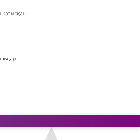
 қатысқан.
альдар.