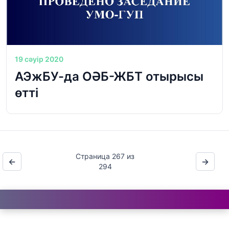
19 сәуір 2020
АЭжБУ-да ОӘБ-ЖБТ отырысы
өтті
Страница 267 из
←
→
294