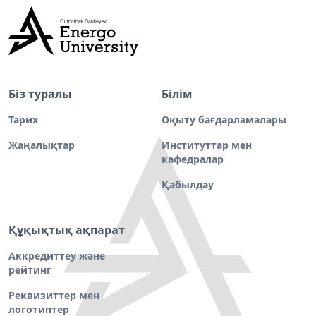
Біз туралы
Білім
Тарих
Оқыту бағдарламалары
Жаңалықтар
Институттар мен
кафедралар
Қабылдау
Құқықтық ақпарат
Аккредиттеу және
рейтинг
Реквизиттер мен
логотиптер