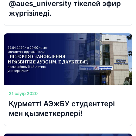
@aues_university тікелей эфир
жүргізіледі.
21 сәуір 2020
Құрметті АЭжБУ студенттері
мен қызметкерлері!