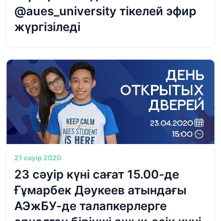
@aues_university тікелей эфир
жүргізіледі
21 сәуір 2020
23 сәуір күні сағат 15.00-де
Ғұмарбек Дәукеев атындағы
АЭжБУ-де талапкерлерге