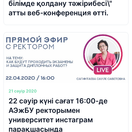
білімде қолдану тәжірибесі\"
атты веб-конференция өтті.
21 сәуір 2020
22 сәуір күні сағат 16:00-де
АЭжБУ ректорымен
университет инстаграм
парақшасында