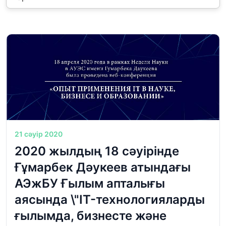
21 сәуір 2020
2020 жылдың 18 сәуірінде
Ғұмарбек Дәукеев атындағы
АЭжБУ Ғылым апталығы
аясында \"IT-технологияларды
ғылымда, бизнесте және