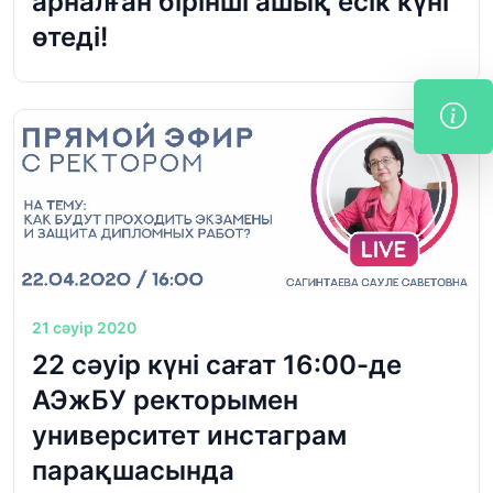
арналған бірінші ашық есік күні
өтеді!
21 сәуір 2020
22 сәуір күні сағат 16:00-де
АЭжБУ ректорымен
университет инстаграм
парақшасында