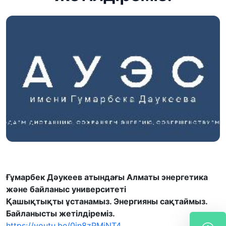
Ғұмарбек Дәукеев атындағы Алматы энергетика
және байланыс университеті
Қашықтықты ұстанамыз. Энергияны сақтаймыз.
Байланысты жетілдіреміз.
https://youtu.be/0in8zPMjNT4