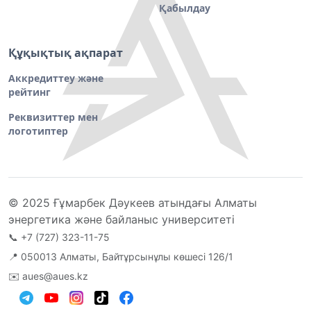
Қабылдау
Құқықтық ақпарат
Аккредиттеу және
рейтинг
Реквизиттер мен
логотиптер
© 2025 Ғұмарбек Дәукеев атындағы Алматы
энергетика және байланыс университеті
📞
+7 (727) 323-11-75
📍 050013 Алматы, Байтұрсынұлы көшесі 126/1
✉️
aues@aues.kz