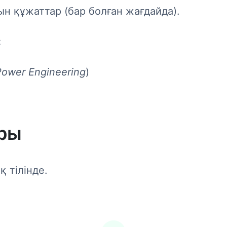
ын құжаттар (бар болған жағдайда).
:
 Power Engineering
)
ры
 тілінде.