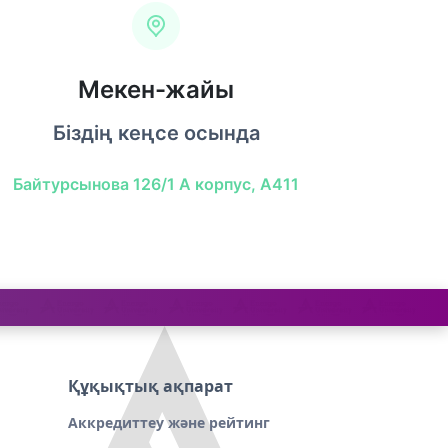
Мекен-жайы
Біздің кеңсе осында
Байтурсынова 126/1 А корпус, А411
Құқықтық ақпарат
Аккредиттеу және рейтинг