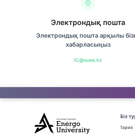
Электрондық пошта
Электрондық пошта арқылы біз
хабарласыңыз
IC@aues.kz
Біз т
Тарих