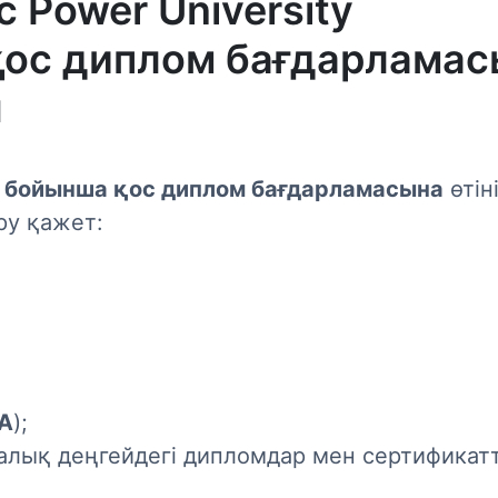
ic Power University
қос диплом бағдарлама
ы
 бойынша қос диплом бағдарламасына
өтін
ру қажет:
A
);
лық деңгейдегі дипломдар мен сертификатт