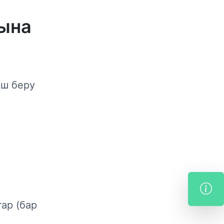
сына
іш беру
ар (бар