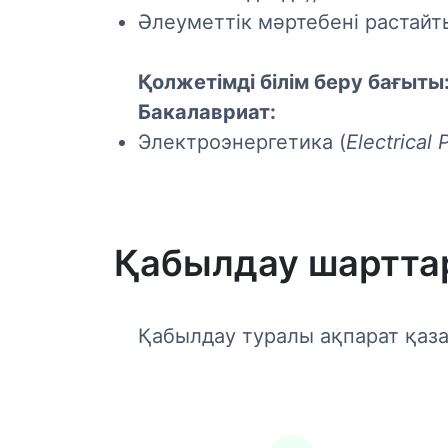
Әлеуметтік мәртебені растайт
Қолжетімді білім беру бағыты
Бакалавриат:
Электроэнергетика (
Electrical
Қабылдау шартта
Қабылдау туралы ақпарат қазақ