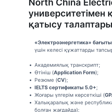
North China Electr
университетімен 
қатысу талаптар
«Электроэнергетика» бағыты
үшін келесі құжаттарды тапсы
Академиялық транскрипт;
Өтініш (
Application Form
);
Резюме (
CV
);
IELTS сертификаты 5.0+
;
Жоғары үлгерім көрсеткіші (
GP
Халықаралық және республика
болған жағдайда);