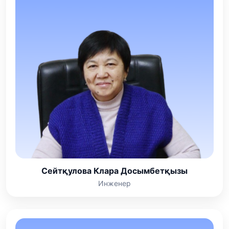
Сейтқулова Клара Досымбетқызы
Инженер