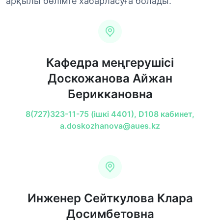
арқылы бөлімге хабарласуға болады.
Кафедра меңгерушісі
Доскожанова Айжан
Бериккановна
8(727)323-11-75 (ішкі 4401), D108 кабинет,
a.doskozhanova@aues.kz
Инженер Сейткулова Клара
Досимбетовна