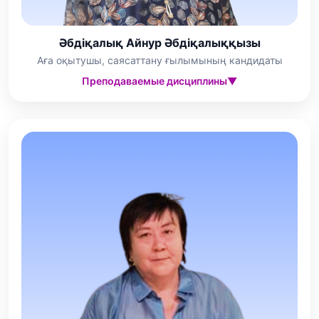
Әбдіқалық Айнур Әбдіқалыққызы
Аға оқытушы, саясаттану ғылымының кандидаты
Преподаваемые дисциплины
▼