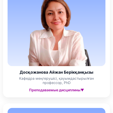
Досқожанова Айжан Берікқанқызы
Кафедра меңгерушісі, қауымдастырылған
профессор, PhD
Преподаваемые дисциплины
▼