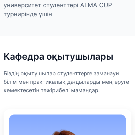
университет студенттері ALMA CUP
турнирінде үшін
Кафедра оқытушылары
Біздің оқытушылар студенттерге заманауи
білім мен практикалық дағдыларды меңгеруге
көмектесетін тәжірибелі мамандар.