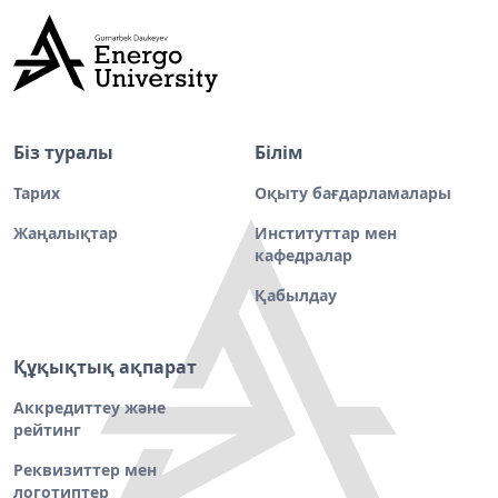
Біз туралы
Білім
Тарих
Оқыту бағдарламалары
Жаңалықтар
Институттар мен
кафедралар
Қабылдау
Құқықтық ақпарат
Аккредиттеу және
рейтинг
Реквизиттер мен
логотиптер