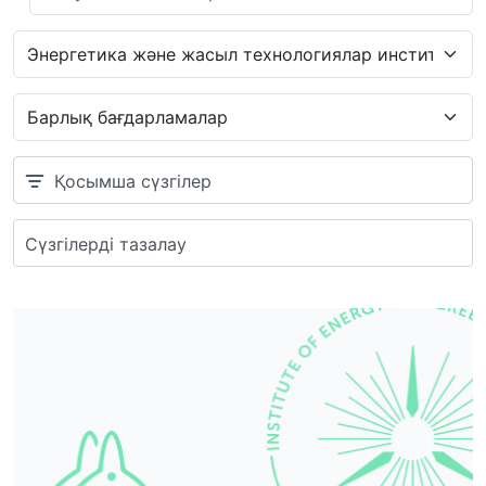
Қосымша сүзгілер
Сүзгілерді тазалау