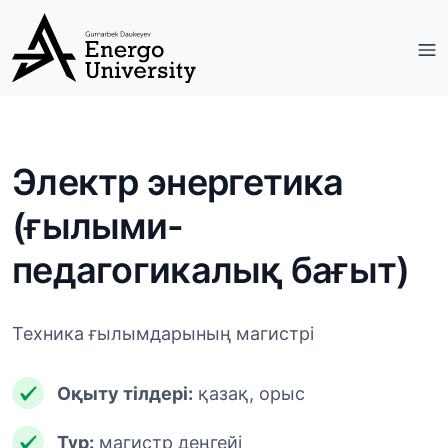
Электр энергетика
(ғылыми-
педагогикалық бағыт)
Техника ғылымдарының магистрі
Оқыту тілдері:
қазақ, орыс
Түр:
магистр деңгейі