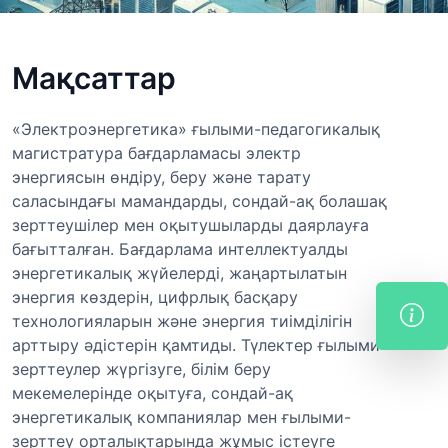
Мақсаттар
«Электроэнергетика» ғылыми-педагогикалық
магистратура бағдарламасы электр
энергиясын өндіру, беру және тарату
саласындағы мамандарды, сондай-ақ болашақ
зерттеушілер мен оқытушыларды даярлауға
бағытталған. Бағдарлама интеллектуалды
энергетикалық жүйелерді, жаңартылатын
энергия көздерін, цифрлық басқару
технологияларын және энергия тиімділігін
арттыру әдістерін қамтиды. Түлектер ғылыми
зерттеулер жүргізуге, білім беру
мекемелерінде оқытуға, сондай-ақ
энергетикалық компаниялар мен ғылыми-
зерттеу орталықтарында жұмыс істеуге