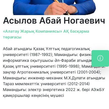
Асылов Абай Ногаевич
«Алатау Жарық Компаниясы» АҚ басқарма
төрағасы
Абай атындағы Қазақ Ұлттық педагогикалық
университеті (1987-1992); Мамандығы: физика және
информатика оқытушысы Әл-Фараби атындағы
Қазақ ұлттық университеті (1995-1998); Мамандығы:
заңгер Агротехникалық университеті (2001-2004);
Мамандығы: инженер-механик М.Х.Дулати атындағы
Тараз мемлекеттік университеті (2012-2014)
Мамандығы: электр энергетика 2022 ж. бері АЭжБУ
қамқоршылар кеңесінің мүшесі