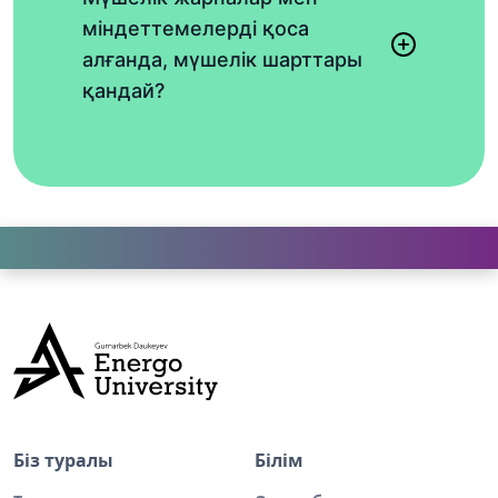
міндеттемелерді қоса
алғанда, мүшелік шарттары
қандай?
Біз туралы
Білім