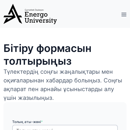
Бітіру формасын
толтырыңыз
Түлектердің соңғы жаңалықтары мен
оқиғаларынан хабардар болыңыз. Соңғы
ақпарат пен арнайы ұсыныстарды алу
үшін жазылыңыз.
Толық аты-жөні
*