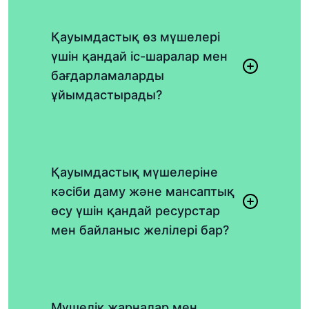
Қауымдастық өз мүшелері
үшін қандай іс-шаралар мен
бағдарламаларды
ұйымдастырады?
Қауымдастық мүшелеріне
кәсіби даму және мансаптық
өсу үшін қандай ресурстар
мен байланыс желілері бар?
Мүшелік жарналар мен