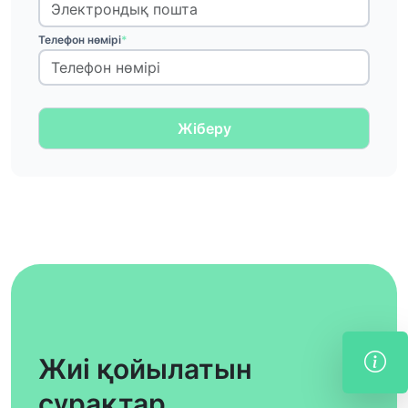
Телефон нөмірі
*
Жіберу
Жиі қойылатын
сұрақтар