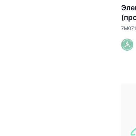
Эле
(пр
7М071