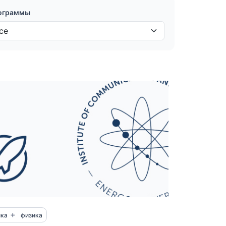
ограммы
+
ика
физика