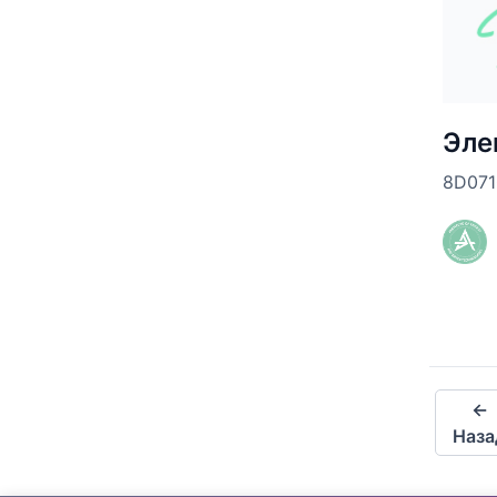
Эле
8D071
←
Наза