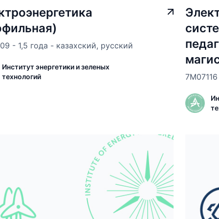
ктроэнергетика
Элек
офильная)
систе
педаг
09 - 1,5 года - казахский, русский
магис
Институт энергетики и зеленых
7М07116 
технологий
Ин
те