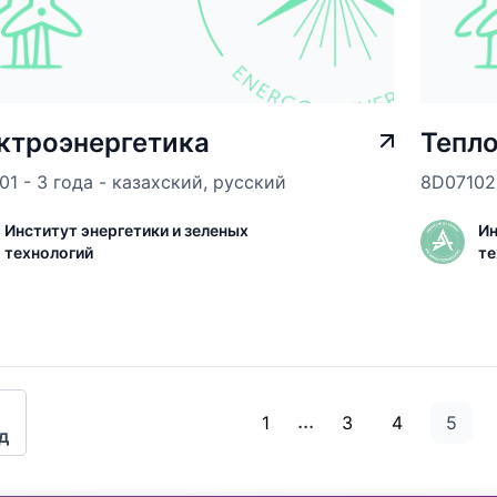
ктроэнергетика
Тепло
01 - 3 года - казахский, русский
8D07102 
Институт энергетики и зеленых
Ин
технологий
те
...
1
3
4
5
д