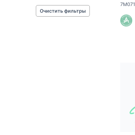
7М071
Очистить фильтры