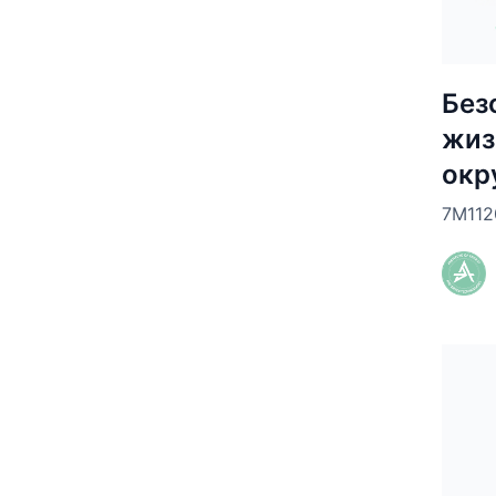
Без
жиз
окр
7М112