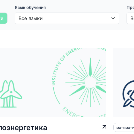
Язык обучения
Пр
ти
лоэнергетика
математ