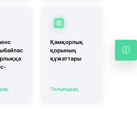
аенс
Қамқорлық
ыбайлас
қорының
рлыққа
құжаттары
іс-
рақ
Толығырақ