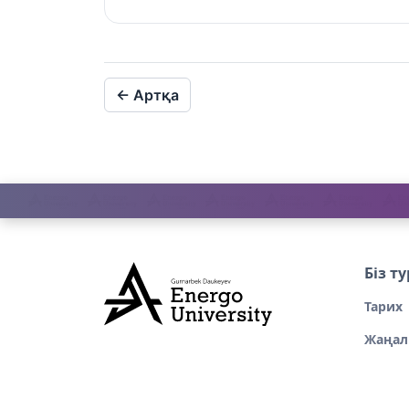
←
Артқа
Біз т
Тарих
Жаңал