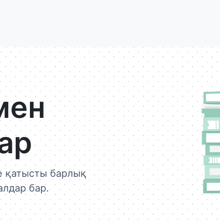
мен
ар
е қатысты барлық
лдар бар.