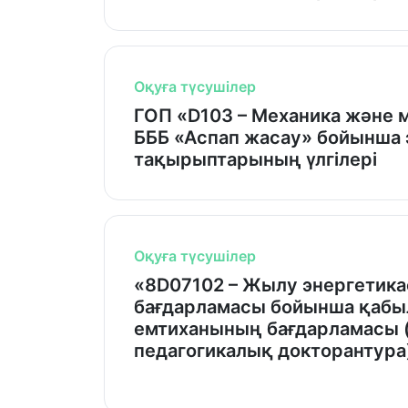
Оқуға түсушілер
ГОП «D103 – Механика және 
БББ «Аспап жасау» бойынша 
тақырыптарының үлгілері
Оқуға түсушілер
«8D07102 – Жылу энергетика
бағдарламасы бойынша қабы
емтиханының бағдарламасы 
педагогикалық докторантура