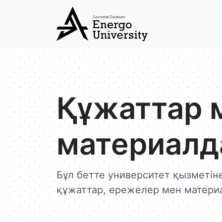
Құжаттар 
материалд
Бұл бетте университет қызметін
құжаттар, ережелер мен материа