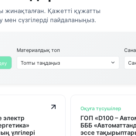
ы жинақталған. Қажетті құжатты
у мен сүзгілерді пайдаланыңыз.
Материалдық топ
Сана
деу
Оқуға түсушілер
е электр
ГОП «D100 – Авто
ергетика»
БББ «Автоматтан
ң үлгілері
эссе тақырыптары