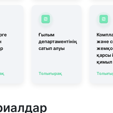
рге
Ғылым
Компл
н
департаментінің
және с
ар
сатып алуы
жемқо
қарсы 
қимыл
ақ
Толығырақ
Толығы
риалдар