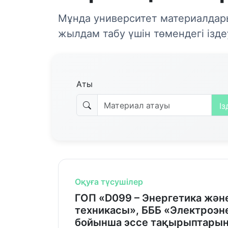
Мұнда университет материалдар
жылдам табу үшін төмендегі ізде
Аты
Iз
Оқуға түсушілер
ГОП «D099 – Энергетика жән
техникасы», БББ «Электроэн
бойынша эссе тақырыптарыны