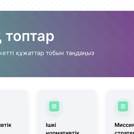
 топтар
жетті құжаттар тобын таңдаңыз
втік
Ішкі
Мисси
нормативтік
страте