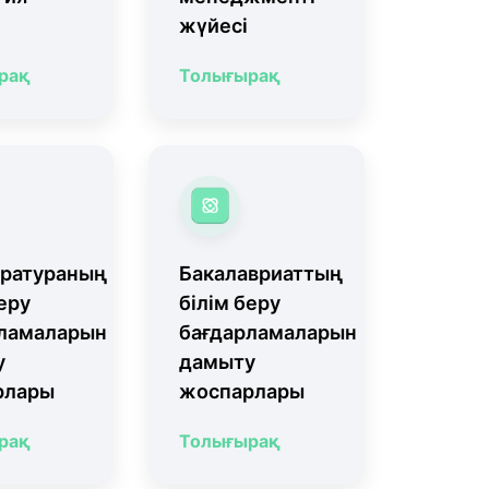
жүйесі
рақ
Толығырақ
ратураның
Бакалавриаттың
еру
білім беру
ламаларын
бағдарламаларын
у
дамыту
рлары
жоспарлары
рақ
Толығырақ