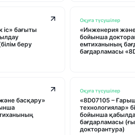
Оқуға түсушілер
 іс» бағыты
«Инженерия және 
былдау
бойынша доктора
білім беру
емтиханының бағд
бағдарламасы «8D
Оқуға түсушілер
және басқару»
«8D07105 – Ғары
йынша
технологиялар» б
мтиханының
бойынша қабылд
бағдарламасы (ғ
докторантура)