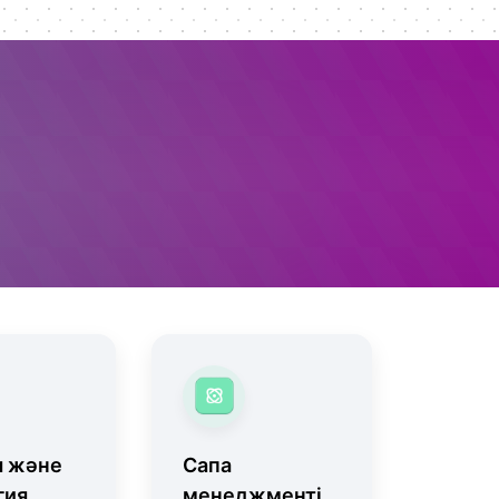
я және
Сапа
гия
менеджменті