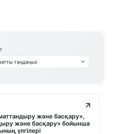
т
маттандыру және басқару»,
дыру және басқару» бойынша
ның үлгілері