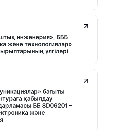
ыштық инженерия», БББ
ка және технологиялар»
қырыптарының үлгілері
уникациялар» бағыты
нтураға қабылдау
дарламасы ББ 8D06201 –
ектроника және
я