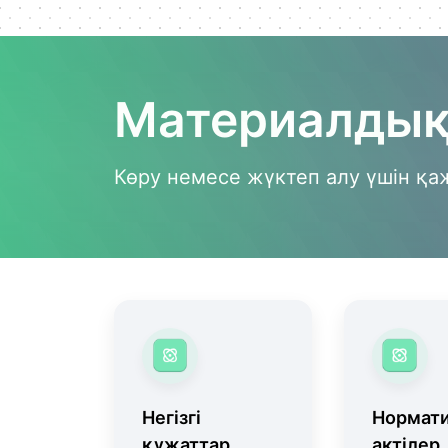
Материалдық
Көру немесе жүктеп алу үшін қа
Негізгі
Нормати
құжаттар
актілер