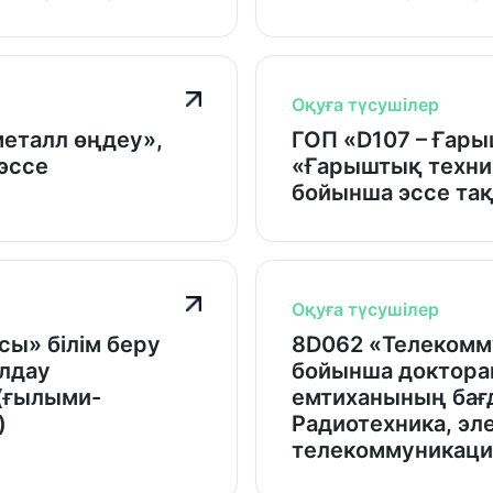
Оқуға түсушілер
металл өңдеу»,
ГОП «D107 – Ғар
эссе
«Ғарыштық техни
бойынша эссе та
Оқуға түсушілер
сы» білім беру
8D062 «Телекомм
лдау
бойынша доктора
(ғылыми-
емтиханының бағ
)
Радиотехника, эл
телекоммуникаци