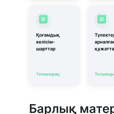
Қоғамдық
Түлекте
келісім-
арналға
шарттар
құжатт
Толығырақ
Толығыр
Барлық мате