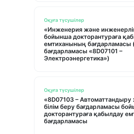
Оқуға түсушілер
«Инженерия және инженерлік
бойынша докторантураға қа
емтиханының бағдарламасы (
бағдарламасы «8D07101 –
Электроэнергетика»)
Оқуға түсушілер
«8D07103 – Автоматтандыру 
білім беру бағдарламасы бо
докторантураға қабылдау е
бағдарламасы