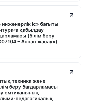
инженерлік іс» бағыты
нтураға қабылдау
арламасы (білім беру
07104 – Аспап жасау»)
штық техника және
ілім беру бағдарламасы
ау емтиханының
ылыми-педагогикалық