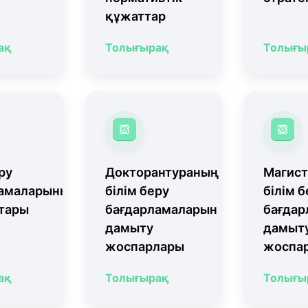
құжаттар
ақ
Толығырақ
Толығы
ру
Докторантураның
Магист
ламаларының
білім беру
білім б
тары
бағдарламаларын
бағдар
дамыту
дамыт
жоспарлары
жоспа
ақ
Толығырақ
Толығы