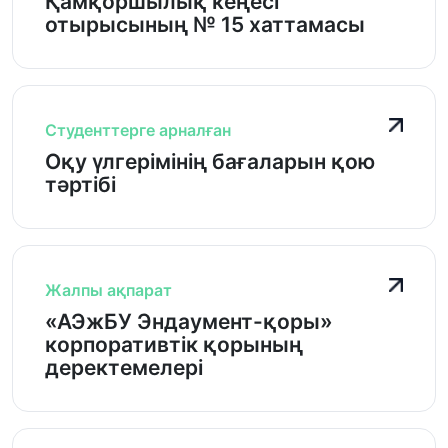
Қамқоршылық кеңесі
отырысының № 15 хаттамасы
Студенттерге арналған
Оқу үлгерімінің бағаларын қою
тәртібі
Жалпы ақпарат
«АЭжБУ Эндаумент-қоры»
корпоративтік қорының
деректемелері