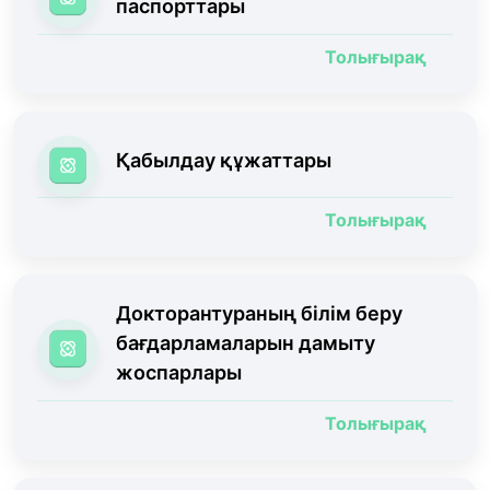
паспорттары
Толығырақ
Қабылдау құжаттары
Толығырақ
Докторантураның білім беру
бағдарламаларын дамыту
жоспарлары
Толығырақ