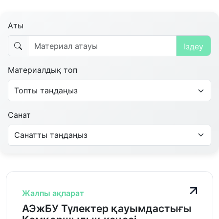
Аты
Iздеу
Материалдық топ
Санат
Жалпы ақпарат
АЭжБУ Түлектер қауымдастығы