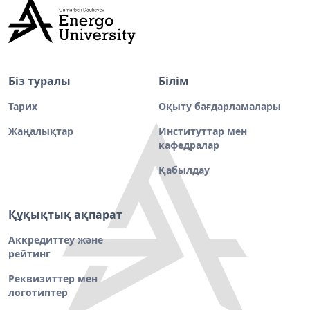
Біз туралы
Білім
Тарих
Оқыту бағдарламалары
Жаңалықтар
Институттар мен
кафедралар
Қабылдау
Құқықтық ақпарат
Аккредиттеу және
рейтинг
Реквизиттер мен
логотиптер