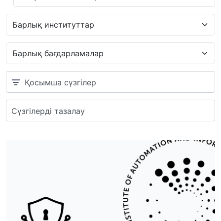
Қосымша сүзгілер
Сүзгілерді тазалау